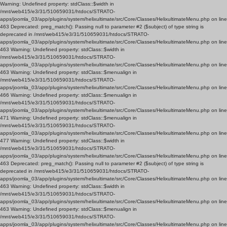
Warning: Undefined property: stdClass::$width in
/mnt/web415/e3/31/510659031/htdocs/STRATO-
apps/joomla_03/app/plugins/system/helixultimate/src/Core/Classes/HelixultimateMenu.php on line
463 Deprecated: preg_match(): Passing null to parameter #2 ($subject) of type string is
deprecated in /mnt/web415/e3/31/510659031/htdocs/STRATO-
apps/joomla_03/app/plugins/system/helixultimate/src/Core/Classes/HelixultimateMenu.php on line
463 Warning: Undefined property: stdClass::$width in
/mnt/web415/e3/31/510659031/htdocs/STRATO-
apps/joomla_03/app/plugins/system/helixultimate/src/Core/Classes/HelixultimateMenu.php on line
463 Warning: Undefined property: stdClass::$menualign in
/mnt/web415/e3/31/510659031/htdocs/STRATO-
apps/joomla_03/app/plugins/system/helixultimate/src/Core/Classes/HelixultimateMenu.php on line
466 Warning: Undefined property: stdClass::$menualign in
/mnt/web415/e3/31/510659031/htdocs/STRATO-
apps/joomla_03/app/plugins/system/helixultimate/src/Core/Classes/HelixultimateMenu.php on line
471 Warning: Undefined property: stdClass::$menualign in
/mnt/web415/e3/31/510659031/htdocs/STRATO-
apps/joomla_03/app/plugins/system/helixultimate/src/Core/Classes/HelixultimateMenu.php on line
477 Warning: Undefined property: stdClass::$width in
/mnt/web415/e3/31/510659031/htdocs/STRATO-
apps/joomla_03/app/plugins/system/helixultimate/src/Core/Classes/HelixultimateMenu.php on line
463 Deprecated: preg_match(): Passing null to parameter #2 ($subject) of type string is
deprecated in /mnt/web415/e3/31/510659031/htdocs/STRATO-
apps/joomla_03/app/plugins/system/helixultimate/src/Core/Classes/HelixultimateMenu.php on line
463 Warning: Undefined property: stdClass::$width in
/mnt/web415/e3/31/510659031/htdocs/STRATO-
apps/joomla_03/app/plugins/system/helixultimate/src/Core/Classes/HelixultimateMenu.php on line
463 Warning: Undefined property: stdClass::$menualign in
/mnt/web415/e3/31/510659031/htdocs/STRATO-
apps/joomla_03/app/plugins/system/helixultimate/src/Core/Classes/HelixultimateMenu.php on line