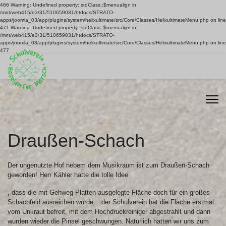
466 Warning: Undefined property: stdClass::$menualign in
/mnt/web415/e3/31/510659031/htdocs/STRATO-
apps/joomla_03/app/plugins/system/helixultimate/src/Core/Classes/HelixultimateMenu.php on line
471 Warning: Undefined property: stdClass::$menualign in
/mnt/web415/e3/31/510659031/htdocs/STRATO-
apps/joomla_03/app/plugins/system/helixultimate/src/Core/Classes/HelixultimateMenu.php on line
477
Draußen-Schach
Der ungenutzte Hof nebem dem Musikraum ist zum Draußen-Schach
geworden! Herr Kähler hatte die tolle Idee
, dass die mit Gehweg-Platten ausgelegte Fläche doch für ein großes
Schachfeld ausreichen würde... der Schulverein hat die Fläche erstmal
vom Unkraut befreit, mit dem Hochdruckreiniger abgestrahlt und dann
wurden wieder die Pinsel geschwungen. Natürlich hatten wir uns zum