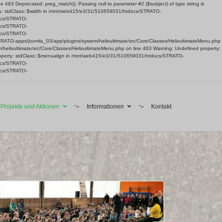
63 Deprecated: preg_match(): Passing null to parameter #2 ($subject) of type string is
ty: stdClass::$width in /mnt/web415/e3/31/510659031/htdocs/STRATO-
docs/STRATO-
docs/STRATO-
docs/STRATO-
TRATO-apps/joomla_03/app/plugins/system/helixultimate/src/Core/Classes/HelixultimateMenu.php
helixultimate/src/Core/Classes/HelixultimateMenu.php on line 463 Warning: Undefined property:
roperty: stdClass::$menualign in /mnt/web415/e3/31/510659031/htdocs/STRATO-
docs/STRATO-
docs/STRATO-
Projekte und Aktionen
Informationen
Kontakt
">
">